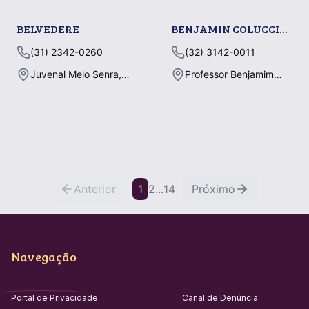
BELVEDERE
BENJAMIN COLUCCI
JUIZ DE FORA
(31) 2342-0260
(32) 3142-0011
Juvenal Melo Senra,
Professor Benjamim
800, Belvedere, BELO
Colucci, 150, CENTRO,
HORIZONTE - MG
JUIZ DE FORA - MG
Anterior
1
2
...
14
Próximo
Navegação
Portal de Privacidade
Canal de Denúncia